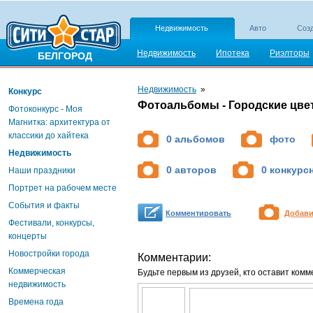
Недвижимость
Авто
Созд
Недвижимость
Ипотека
Риэлторы
БЕЛГОРОД
Недвижимость
»
Конкурс
Фотоальбомы - Городские цве
Фотоконкурс - Моя
Магнитка: архитектура от
классики до хайтека
0 альбомов
фото
Недвижимость
0 авторов
0 конкурс
Наши праздники
Портрет на рабочем месте
События и факты
Комментировать
Добави
Фестивали, конкурсы,
концерты
Новостройки города
Комментарии:
Коммерческая
Будьте первым из друзей, кто оставит комм
недвижимость
Времена года